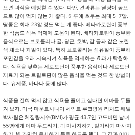
으면 과식을 예방할 수 있다. 다만, 견과류는 열량이 높으
므로 많이 먹지 않는 게 좋다. 하루에 호두는 최대 5~7알,
땅콩은 최대 23알 정도 먹는 게 좋다. 베타카로틴이 풍부
한 식품도 식욕 억제에 도움이 된다. 베타카로틴이 풍부한
음식으로는 브로콜리나 귤, 당근, 호박, 감 등과 같은 노란
색 채소나 과일이 있다. 특히 브로콜리는 섬유질이 풍부해
포만감을 오래 지속시켜 식욕을 억제하는 효과가 탁월하
다. 식욕을 낮추는 세로토닌이 풍부한 음식이나 세로토닌
재료가 되는 트립토판이 많은 음식을 먹는 것도 한 방법이
다. 유제품, 바나나 등에 많다.
식품을 전혀 먹지 않고 식욕을 줄이고 싶다면 이마를 두들
겨 보자. 미국 마운트시나이 세인트 루크병원 리처드 웨일
박사팀은 체질량지수(BMI)가 평균 43.7인 고도비만 남녀
55명에게 이마 두드리기, 귀 마사지하기, 발가라기 마사지
하기, 벽 가만히 응시하기 등을 하도록 했다. 그 결과 이마