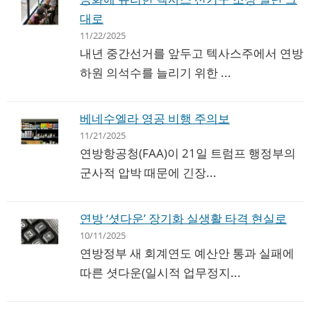
대로
11/22/2025
내년 중간선거를 앞두고 텍사스주에서 연방
하원 의석수를 늘리기 위한 ...
베네수엘라 영공 비행 주의보
11/21/2025
연방항공청(FAA)이 21일 트럼프 행정부의
군사적 압박 때문에 긴장...
연방 ‘셧다운’ 장기화 실생활 타격 현실로
10/11/2025
연방정부 새 회계연도 예산안 통과 실패에
따른 셧다운(일시적 업무정지...