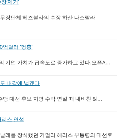
장‘제거’
무장단체 헤즈볼라의 수장 하산 나스랄라
00억달러 ‘껑충’
I의 기업 가치가 급속도로 증가하고 있다.오픈A...
도 내각에 넣겠다
당 대선 후보 지명 수락 연설 때 내비친 &l...
해리스 연설
날레를 장식했던 카멀라 해리스 부통령의 대선후